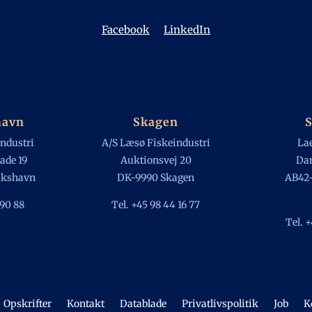
Facebook
LinkedIn
havn
Skagen
S
ndustri
A/S Læsø Fiskeindustri
Lae
ade 19
Auktionsvej 20
Dam
ikshavn
DK-9990 Skagen
AB42-
 90 88
Tel. +45 98 44 16 77
Tel. 
Opskrifter
Kontakt
Datablade
Privatlivspolitik
Job
K