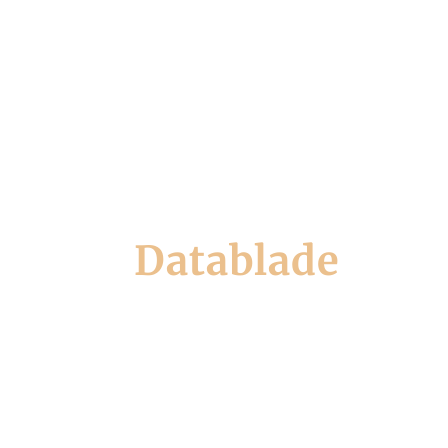
Job
Datab
Datablade