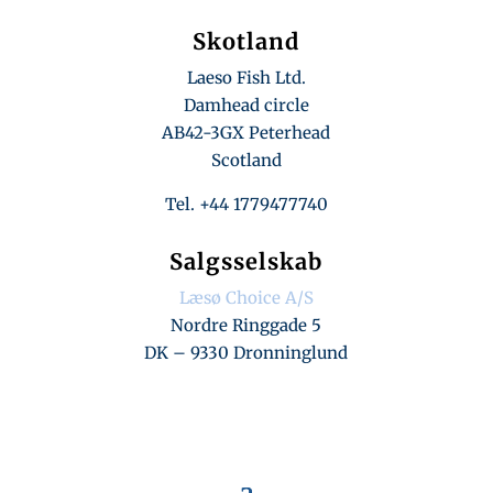
Skotland
Laeso Fish Ltd.
Damhead circle
AB42-3GX Peterhead
Scotland
Tel. +44 1779477740
Salgsselskab
Læsø Choice A/S
Nordre Ringgade 5
DK – 9330 Dronninglund