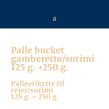
Palle bucket
gamberetto/surimi
125 g. +250 g.
Palleetikette til
rejer/surimi
125 g. + 250 g.